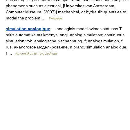
phenomena such as electrical, [Universiteit van Amsterdam
Computer Museum, (2007)] mechanical, or hydraulic quantities to
model the problem …
Wikipedia
simulation analogique
— analoginis modeliavimas statusas T
sritis automatika atitikmenys: angl. analog simulation; continuous
simulation vok. analogische Nachahmung, f; Analogsimulation, f
rus. аналоговое моделирование, n pranc. simulation analogique,
f …
Automatikos terminų žodynas