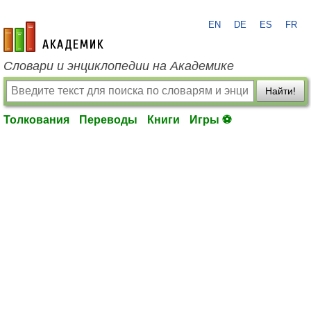
EN
DE
ES
FR
academic.ru
Словари и энциклопедии на Академике
Найти!
Толкования
Переводы
Книги
Игры ⚽